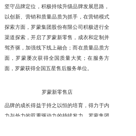
坚守品牌定位，积极持续升级品牌发展思路，
以创新、营销和质量品质为抓手，在营销模式
探索方面，罗蒙集团股份有限公司积极进行全
渠道探索，开启了罗蒙新零售，成衣和定制并
驾齐驱，加强线下线上融合；而在质量品质方
面，罗蒙屡次获得全国质量大奖；在服务方
面，罗蒙获得全国五星售后服务单位。
罗蒙新零售店
品牌的成长得益于持之以恒的培育，得力于内
力与外力的双重驱动力的持续发力，罗蒙集团
股份有限公司稳健据于历次动态调整中的国
家“重点跟踪培育的中国服装家纺自主品牌企