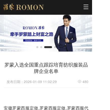
T
o
g
g
l
e
n
a
v
i
g
a
罗蒙入选全国重点跟踪培育纺织服装品
t
牌企业名单
i
o
n
发布日期：2026-01-09 11:02:29
480
安徽罗蒙西服定做,罗蒙西服定做,罗蒙西服代