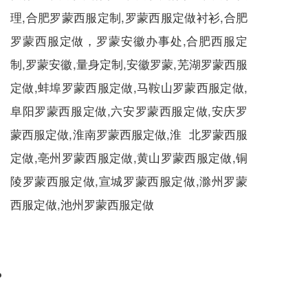
理,合肥罗蒙西服定制,罗蒙西服定做衬衫,合肥
罗蒙西服定做，罗蒙安徽办事处,合肥西服定
制,罗蒙安徽,量身定制,安徽罗蒙,芜湖罗蒙西服
定做,蚌埠罗蒙西服定做,马鞍山罗蒙西服定做,
阜阳罗蒙西服定做,六安罗蒙西服定做,安庆罗
蒙西服定做,淮南罗蒙西服定做,淮 北罗蒙西服
定做,亳州罗蒙西服定做,黄山罗蒙西服定做,铜
陵罗蒙西服定做,宣城罗蒙西服定做,滁州罗蒙
西服定做,池州罗蒙西服定做