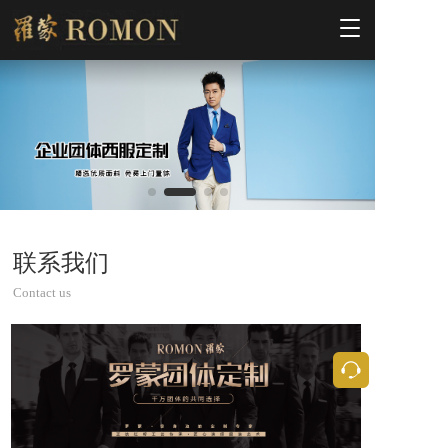
T
o
g
g
l
e
n
a
v
i
g
a
联系我们
t
i
Contact us
o
n
按钮