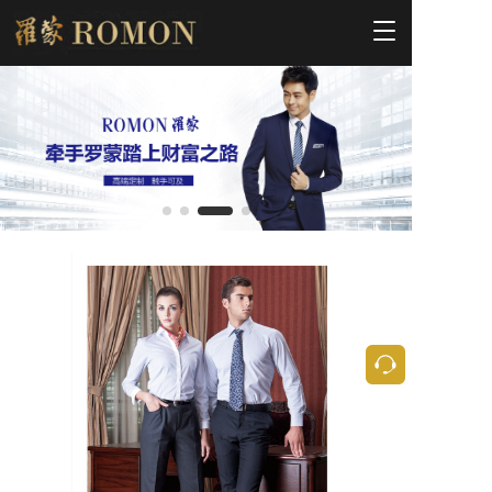
T
o
g
g
l
e
n
a
v
i
g
a
t
i
o
n
按钮