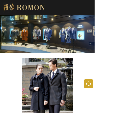
T
o
g
g
l
e
n
a
v
i
g
a
t
i
o
n
按钮